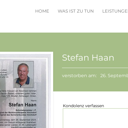
HOME
WAS IST ZU TUN
LEISTUNGE
Stefan Haan
verstorben am:
26. Septem
Kondolenz verfassen