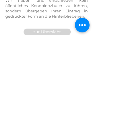
Wir haben uns entschieden kein
öffentliches Kondolenzbuch zu führen,
sondern übergeben Ihren Eintrag in
gedruckter Form an die Hinterbliebenen.
zur Übersicht
Wir sind für Sie 24h telefonisch
erreichbar!
FESTNETZ:
07614 / 6377
FAX DW
14
MOBIL:
0699/10 81 71 91
E-Mail