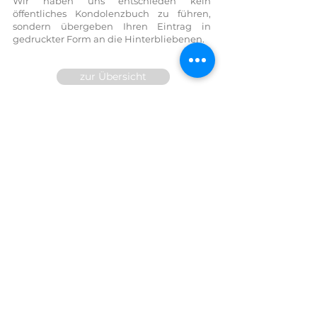
Wir haben uns entschieden kein
öffentliches Kondolenzbuch zu führen,
sondern übergeben Ihren Eintrag in
gedruckter Form an die Hinterbliebenen.
zur Übersicht
Wir sind für Sie 24h telefonisch
erreichbar!
FESTNETZ:
07614 / 6377
FAX DW
14
MOBIL:
0699/10 81 71 91
E-Mail