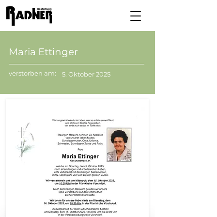
Maria Ettinger
verstorben am:
5. Oktober 2025