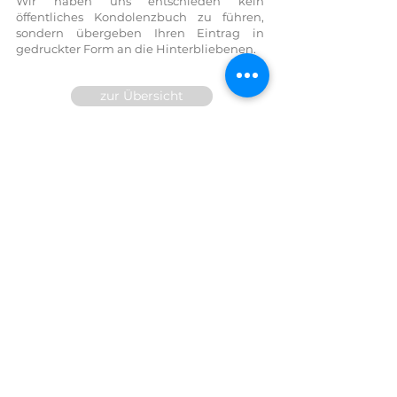
Wir haben uns entschieden kein
öffentliches Kondolenzbuch zu führen,
sondern übergeben Ihren Eintrag in
gedruckter Form an die Hinterbliebenen.
zur Übersicht
Wir sind für Sie 24h telefonisch
erreichbar!
FESTNETZ:
07614 / 6377
FAX DW
14
MOBIL:
0699/10 81 71 91
E-Mail