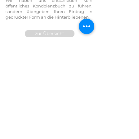
Wir haben uns entschieden kein
öffentliches Kondolenzbuch zu führen,
sondern übergeben Ihren Eintrag in
gedruckter Form an die Hinterbliebenen.
zur Übersicht
Wir sind für Sie 24h telefonisch
erreichbar!
FESTNETZ:
07614 / 6377
FAX DW
14
MOBIL:
0699/10 81 71 91
E-Mail