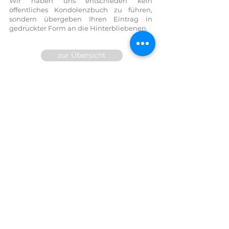
Wir haben uns entschieden kein
öffentliches Kondolenzbuch zu führen,
sondern übergeben Ihren Eintrag in
gedruckter Form an die Hinterbliebenen.
zur Übersicht
Wir sind für Sie 24h telefonisch
erreichbar!
FESTNETZ:
07614 / 6377
FAX DW
14
MOBIL:
0699/10 81 71 91
E-Mail