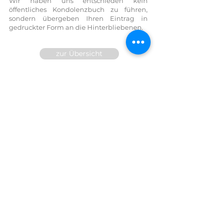
Wir haben uns entschieden kein
öffentliches Kondolenzbuch zu führen,
sondern übergeben Ihren Eintrag in
gedruckter Form an die Hinterbliebenen.
zur Übersicht
Wir sind für Sie 24h telefonisch
erreichbar!
FESTNETZ:
07614 / 6377
FAX DW
14
MOBIL:
0699/10 81 71 91
E-Mail