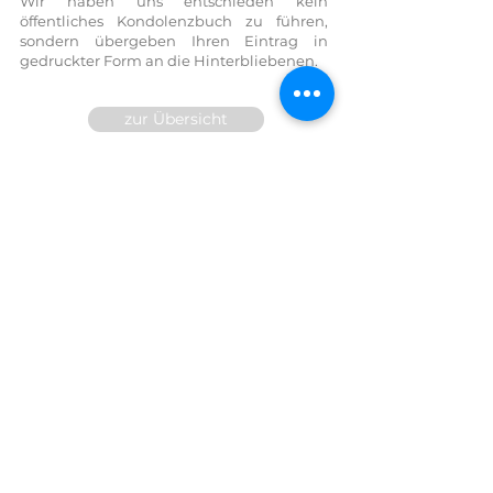
Wir haben uns entschieden kein
öffentliches Kondolenzbuch zu führen,
sondern übergeben Ihren Eintrag in
gedruckter Form an die Hinterbliebenen.
zur Übersicht
Wir sind für Sie 24h telefonisch
erreichbar!
FESTNETZ:
07614 / 6377
FAX DW
14
MOBIL:
0699/10 81 71 91
E-Mail