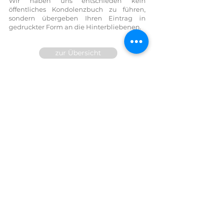
Wir haben uns entschieden kein
öffentliches Kondolenzbuch zu führen,
sondern übergeben Ihren Eintrag in
gedruckter Form an die Hinterbliebenen.
zur Übersicht
Wir sind für Sie 24h telefonisch
erreichbar!
FESTNETZ:
07614 / 6377
FAX DW
14
MOBIL:
0699/10 81 71 91
E-Mail