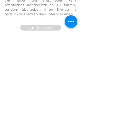
Wir haben uns entschieden kein
öffentliches Kondolenzbuch zu führen,
sondern übergeben Ihren Eintrag in
gedruckter Form an die Hinterbliebenen.
zur Übersicht
Wir sind für Sie 24h telefonisch
erreichbar!
FESTNETZ:
07614 / 6377
FAX DW
14
MOBIL:
0699/10 81 71 91
E-Mail