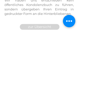
Wir haben uns entschieden kein
öffentliches Kondolenzbuch zu führen,
sondern übergeben Ihren Eintrag in
gedruckter Form an die Hinterbliebenen.
zur Übersicht
Wir sind für Sie 24h telefonisch
erreichbar!
FESTNETZ:
07614 / 6377
FAX DW
14
MOBIL:
0699/10 81 71 91
E-Mail