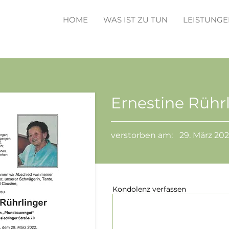
HOME
WAS IST ZU TUN
LEISTUNGE
Ernestine Rühr
verstorben am:
29. März 20
Kondolenz verfassen