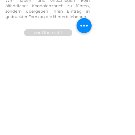
Wir haben uns entschieden kein
öffentliches Kondolenzbuch zu führen,
sondern übergeben Ihren Eintrag in
gedruckter Form an die Hinterbliebenen.
zur Übersicht
Wir sind für Sie 24h telefonisch
erreichbar!
FESTNETZ:
07614 / 6377
FAX DW
14
MOBIL:
0699/10 81 71 91
E-Mail