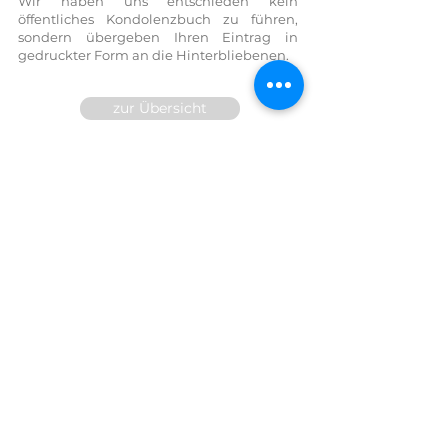
Wir haben uns entschieden kein
öffentliches Kondolenzbuch zu führen,
sondern übergeben Ihren Eintrag in
gedruckter Form an die Hinterbliebenen.
zur Übersicht
Wir sind für Sie 24h telefonisch
erreichbar!
FESTNETZ:
07614 / 6377
FAX DW
14
MOBIL:
0699/10 81 71 91
E-Mail