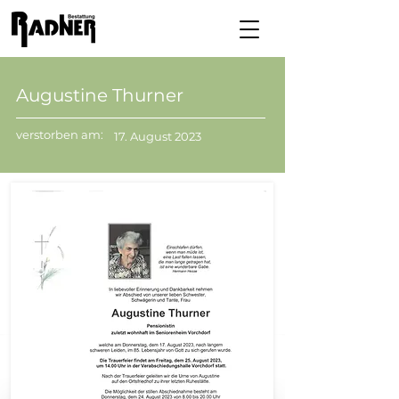
Augustine Thurner
verstorben am:
17. August 2023