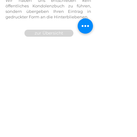
Wir haben uns entschieden kein
öffentliches Kondolenzbuch zu führen,
sondern übergeben Ihren Eintrag in
gedruckter Form an die Hinterbliebenen.
zur Übersicht
Wir sind für Sie 24h telefonisch
erreichbar!
FESTNETZ:
07614 / 6377
FAX DW
14
MOBIL:
0699/10 81 71 91
E-Mail