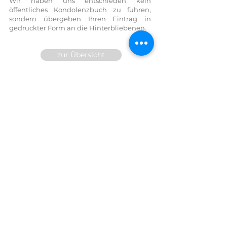
Wir haben uns entschieden kein
öffentliches Kondolenzbuch zu führen,
sondern übergeben Ihren Eintrag in
gedruckter Form an die Hinterbliebenen.
zur Übersicht
Wir sind für Sie 24h telefonisch
erreichbar!
FESTNETZ:
07614 / 6377
FAX DW
14
MOBIL:
0699/10 81 71 91
E-Mail